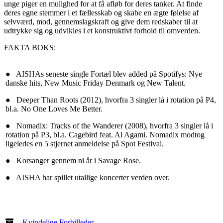
unge piger en mulighed for at få afløb for deres tanker. At finde
deres egne stemmer i et fællesskab og skabe en ægte følelse af
selvværd, mod, gennemslagskraft og give dem redskaber til at
udtrykke sig og udvikles i et konstruktivt forhold til omverden.
FAKTA BOKS:
● AISHAs seneste single Fortæl blev added på Spotifys: Nye
danske hits, New Music Friday Denmark og New Talent.
● Deeper Than Roots (2012), hvorfra 3 singler lå i rotation på P4,
bl.a. No One Loves Me Better.
● Nomadix: Tracks of the Wanderer (2008), hvorfra 3 singler lå i
rotation på P3, bl.a. Cagebird feat. Al Agami. Nomadix modtog
ligeledes en 5 stjernet anmeldelse på Spot Festival.
● Korsanger gennem ni år i Savage Rose.
● AISHA har spillet utallige koncerter verden over.
Kvindelige Forbilleder