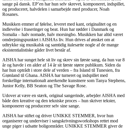
sange på dansk. EP’en har hun selv skrevet, komponeret, indspillet,
og produceret, halvdelen i samarbejde med producer, Noah
Rosanes.
Musikken emmer af følelse, leveret med kant, originalitet og en
indlevelse i fraseringer og beat. Hun har rødder i Danmark og
Somalia – halv nomade, halv morsingbo. Musikken har altid været
omdrejningspunktet i AISHAs liv. Hun drives af ønsket om at
udtrykke sig musikalsk og samtidig italesætte nogle af de mange
eksistentialistiske gåder livet består af.
AISHA har sunget hele sit liv og skrev sin første sang, da hun var 8
år og havde i en alder af 14 år sit første større publikum. Siden da
har hun optrådt i store dele af verden – fra Island til Tunesien, fra
Grønland til Ghana. AISHA har turneret og indspillet med
forskellige internationalt anerkendte kunstnere som Tanya Stephens,
Junior Kelly, BB Seaton og The Savage Rose.
Udover at være en stærk, original sangerinde, arbejder AISHA med
både den kreative og den tekniske proces – hun skriver tekster,
komponerer og producerer selv sine sange.
AISHA har stiftet og driver UNIKKE STEMMER, hvor hun
organiserer og underviser i sangskrivningsworkshops rettet mod
unge piger i udsatte boligområder. UNIKKE STEMMER giver de