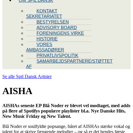
OM SPIL DANSK
KONTAKT
SEKRETARIATET
BESTYRELSEN
ADVISORY BOARD
FORENINGENS VIRKE
HISTORIE
VORES
AMBASSADØRER
PRIVATLIVSPOLITIK
SAMARBEJDSPARTNERE/STØTTET
AF
Se alle Spil Dansk Artister
AISHA
AISHAs
seneste EP Blå Noder er blevet vel modtaget, med adds
på flere af Spotifys populære playlister bl.a. Nye Danske Hits,
New Music Friday og New Talent.
Blå Noder er soulfyldte popsange, båret af AISHAs stærke vokal og
talent for at skrive fængende melodier – og så er det hendes første