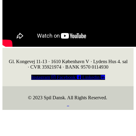
Gl. Kongevej 11-13 · 1610 København V · Lydens Hus 4. sal
· CVR 35921974 · BANK 9570 0114930
Instagram
Facebook
Linkedin
© 2023 Spil Dansk. All Rights Reserved.
https://iintelligent.dk