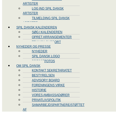
ARTISTER
LOG IND SPIL DANSK
ARTISTER
TILMELDING SPIL DANSK
ARTISTER
SPIL DANSK KALENDEREN
SØG I KALENDEREN
OPRET ARRANGEMENTER
TEKNISK SUPPORT
NYHEDER OG PRESSE
NYHEDER
SPIL DANSK LOGO
PRESSEFOTOS
OM SPIL DANSK
KONTAKT SEKRETARIATET
BESTYRELSEN
ADVISORY BOARD
FORENINGENS VIRKE
HISTORIE
VORES AMBASSADØRER
PRIVATLIVSPOLITIK
SAMARBEJDSPARTNERE/STØTTET
AF