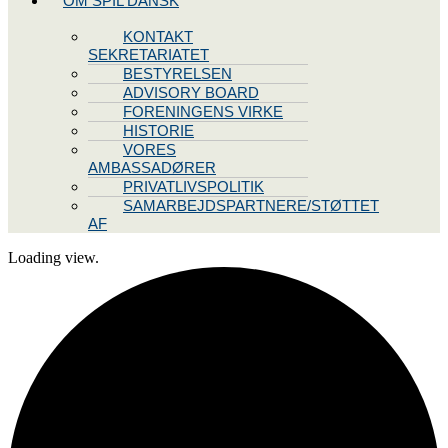
OM SPIL DANSK
KONTAKT
SEKRETARIATET
BESTYRELSEN
ADVISORY BOARD
FORENINGENS VIRKE
HISTORIE
VORES
AMBASSADØRER
PRIVATLIVSPOLITIK
SAMARBEJDSPARTNERE/STØTTET
AF
Loading view.