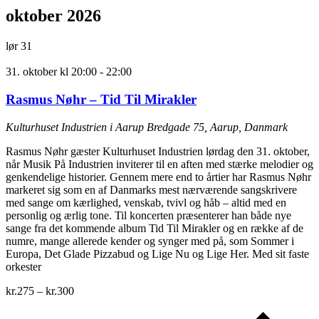
oktober 2026
lør
31
31. oktober kl 20:00
-
22:00
Rasmus Nøhr – Tid Til Mirakler
Kulturhuset Industrien i Aarup
Bredgade 75, Aarup, Danmark
Rasmus Nøhr gæster Kulturhuset Industrien lørdag den 31. oktober,
når Musik På Industrien inviterer til en aften med stærke melodier og
genkendelige historier. Gennem mere end to årtier har Rasmus Nøhr
markeret sig som en af Danmarks mest nærværende sangskrivere
med sange om kærlighed, venskab, tvivl og håb – altid med en
personlig og ærlig tone. Til koncerten præsenterer han både nye
sange fra det kommende album Tid Til Mirakler og en række af de
numre, mange allerede kender og synger med på, som Sommer i
Europa, Det Glade Pizzabud og Lige Nu og Lige Her. Med sit faste
orkester
kr.275 – kr.300