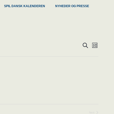
SPIL DANSK KALENDEREN
NYHEDER OG PRESSE
Event
Events
Search
List
Views
Search
Naviga
and
Views
Navigati
Next