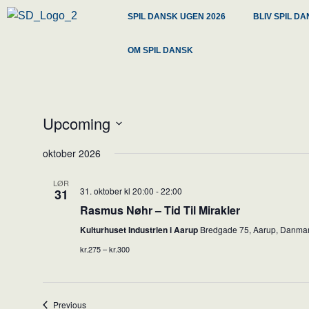
SPIL DANSK UGEN 2026
BLIV SPIL 
OM SPIL DANSK
Upcoming
Select
oktober 2026
date.
LØR
31. oktober kl 20:00
-
22:00
31
Rasmus Nøhr – Tid Til Mirakler
Kulturhuset Industrien i Aarup
Bredgade 75, Aarup, Danma
kr.275 – kr.300
Events
Previous