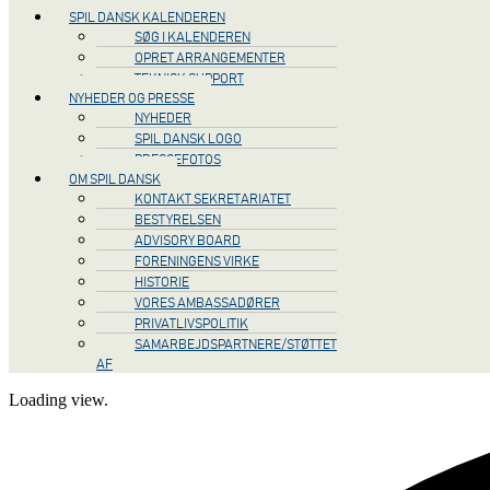
SPIL DANSK KALENDEREN
SØG I KALENDEREN
OPRET ARRANGEMENTER
TEKNISK SUPPORT
NYHEDER OG PRESSE
NYHEDER
SPIL DANSK LOGO
PRESSEFOTOS
OM SPIL DANSK
KONTAKT SEKRETARIATET
BESTYRELSEN
ADVISORY BOARD
FORENINGENS VIRKE
HISTORIE
VORES AMBASSADØRER
PRIVATLIVSPOLITIK
SAMARBEJDSPARTNERE/STØTTET
AF
Loading view.