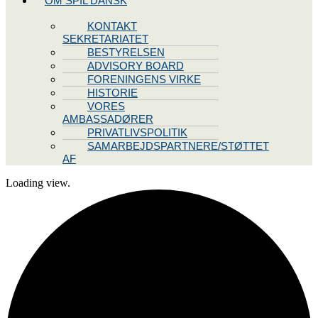
OM SPIL DANSK
KONTAKT
SEKRETARIATET
BESTYRELSEN
ADVISORY BOARD
FORENINGENS VIRKE
HISTORIE
VORES
AMBASSADØRER
PRIVATLIVSPOLITIK
SAMARBEJDSPARTNERE/STØTTET
AF
Loading view.