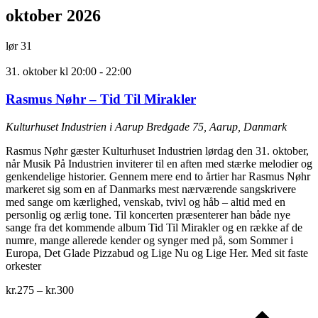
oktober 2026
lør
31
31. oktober kl 20:00
-
22:00
Rasmus Nøhr – Tid Til Mirakler
Kulturhuset Industrien i Aarup
Bredgade 75, Aarup, Danmark
Rasmus Nøhr gæster Kulturhuset Industrien lørdag den 31. oktober,
når Musik På Industrien inviterer til en aften med stærke melodier og
genkendelige historier. Gennem mere end to årtier har Rasmus Nøhr
markeret sig som en af Danmarks mest nærværende sangskrivere
med sange om kærlighed, venskab, tvivl og håb – altid med en
personlig og ærlig tone. Til koncerten præsenterer han både nye
sange fra det kommende album Tid Til Mirakler og en række af de
numre, mange allerede kender og synger med på, som Sommer i
Europa, Det Glade Pizzabud og Lige Nu og Lige Her. Med sit faste
orkester
kr.275 – kr.300