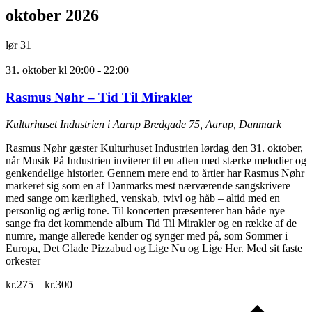
oktober 2026
lør
31
31. oktober kl 20:00
-
22:00
Rasmus Nøhr – Tid Til Mirakler
Kulturhuset Industrien i Aarup
Bredgade 75, Aarup, Danmark
Rasmus Nøhr gæster Kulturhuset Industrien lørdag den 31. oktober,
når Musik På Industrien inviterer til en aften med stærke melodier og
genkendelige historier. Gennem mere end to årtier har Rasmus Nøhr
markeret sig som en af Danmarks mest nærværende sangskrivere
med sange om kærlighed, venskab, tvivl og håb – altid med en
personlig og ærlig tone. Til koncerten præsenterer han både nye
sange fra det kommende album Tid Til Mirakler og en række af de
numre, mange allerede kender og synger med på, som Sommer i
Europa, Det Glade Pizzabud og Lige Nu og Lige Her. Med sit faste
orkester
kr.275 – kr.300