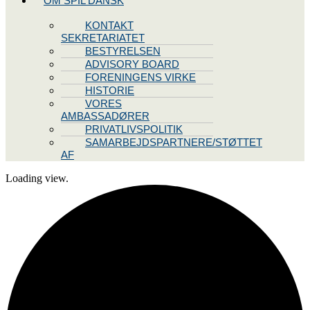
OM SPIL DANSK
KONTAKT
SEKRETARIATET
BESTYRELSEN
ADVISORY BOARD
FORENINGENS VIRKE
HISTORIE
VORES
AMBASSADØRER
PRIVATLIVSPOLITIK
SAMARBEJDSPARTNERE/STØTTET
AF
Loading view.