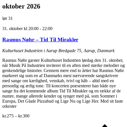
oktober 2026
lør
31
31. oktober kl 20:00
-
22:00
Rasmus Nøhr – Tid Til Mirakler
Kulturhuset Industrien i Aarup
Bredgade 75, Aarup, Danmark
Rasmus Nøhr gæster Kulturhuset Industrien lørdag den 31. oktober,
når Musik På Industrien inviterer til en aften med stærke melodier og
genkendelige historier. Gennem mere end to årtier har Rasmus Nøhr
markeret sig som en af Danmarks mest nærværende sangskrivere
med sange om kærlighed, venskab, tvivl og håb – altid med en
personlig og ærlig tone. Til koncerten præsenterer han både nye
sange fra det kommende album Tid Til Mirakler og en række af de
numre, mange allerede kender og synger med på, som Sommer i
Europa, Det Glade Pizzabud og Lige Nu og Lige Her. Med sit faste
orkester
kr.275 – kr.300