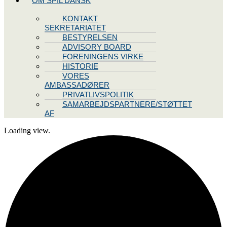
OM SPIL DANSK
KONTAKT
SEKRETARIATET
BESTYRELSEN
ADVISORY BOARD
FORENINGENS VIRKE
HISTORIE
VORES
AMBASSADØRER
PRIVATLIVSPOLITIK
SAMARBEJDSPARTNERE/STØTTET
AF
Loading view.