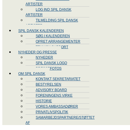
ARTISTER
LOG IND SPIL DANSK
ARTISTER
TILMELDING SPIL DANSK
ARTISTER
SPIL DANSK KALENDEREN
SØG I KALENDEREN
OPRET ARRANGEMENTER
TEKNISK SUPPORT
NYHEDER OG PRESSE
NYHEDER
SPIL DANSK LOGO
PRESSEFOTOS
OM SPIL DANSK
KONTAKT SEKRETARIATET
BESTYRELSEN
ADVISORY BOARD
FORENINGENS VIRKE
HISTORIE
VORES AMBASSADØRER
PRIVATLIVSPOLITIK
SAMARBEJDSPARTNERE/STØTTET
AF