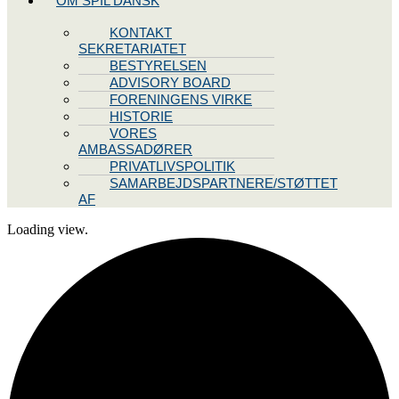
OM SPIL DANSK
KONTAKT
SEKRETARIATET
BESTYRELSEN
ADVISORY BOARD
FORENINGENS VIRKE
HISTORIE
VORES
AMBASSADØRER
PRIVATLIVSPOLITIK
SAMARBEJDSPARTNERE/STØTTET
AF
Loading view.