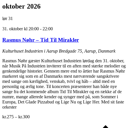
oktober 2026
lør
31
31. oktober kl 20:00
-
22:00
Rasmus Nøhr – Tid Til Mirakler
Kulturhuset Industrien i Aarup
Bredgade 75, Aarup, Danmark
Rasmus Nøhr gæster Kulturhuset Industrien lørdag den 31. oktober,
når Musik På Industrien inviterer til en aften med stærke melodier og
genkendelige historier. Gennem mere end to årtier har Rasmus Nøhr
markeret sig som en af Danmarks mest nærværende sangskrivere
med sange om kærlighed, venskab, tvivl og håb – altid med en
personlig og ærlig tone. Til koncerten præsenterer han både nye
sange fra det kommende album Tid Til Mirakler og en række af de
numre, mange allerede kender og synger med på, som Sommer i
Europa, Det Glade Pizzabud og Lige Nu og Lige Her. Med sit faste
orkester
kr.275 – kr.300