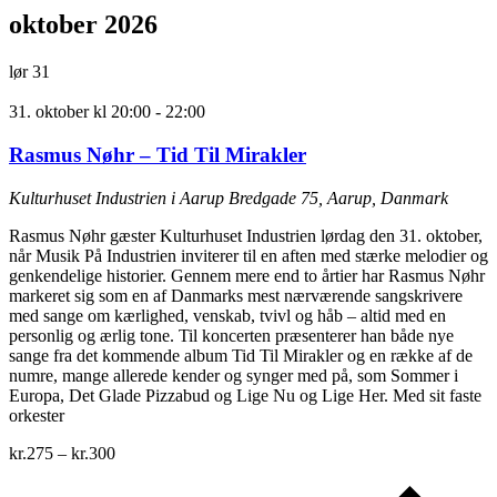
oktober 2026
lør
31
31. oktober kl 20:00
-
22:00
Rasmus Nøhr – Tid Til Mirakler
Kulturhuset Industrien i Aarup
Bredgade 75, Aarup, Danmark
Rasmus Nøhr gæster Kulturhuset Industrien lørdag den 31. oktober,
når Musik På Industrien inviterer til en aften med stærke melodier og
genkendelige historier. Gennem mere end to årtier har Rasmus Nøhr
markeret sig som en af Danmarks mest nærværende sangskrivere
med sange om kærlighed, venskab, tvivl og håb – altid med en
personlig og ærlig tone. Til koncerten præsenterer han både nye
sange fra det kommende album Tid Til Mirakler og en række af de
numre, mange allerede kender og synger med på, som Sommer i
Europa, Det Glade Pizzabud og Lige Nu og Lige Her. Med sit faste
orkester
kr.275 – kr.300