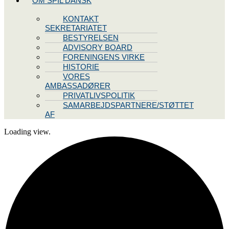
OM SPIL DANSK
KONTAKT
SEKRETARIATET
BESTYRELSEN
ADVISORY BOARD
FORENINGENS VIRKE
HISTORIE
VORES
AMBASSADØRER
PRIVATLIVSPOLITIK
SAMARBEJDSPARTNERE/STØTTET
AF
Loading view.