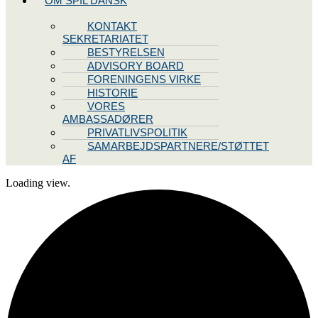
OM SPIL DANSK
KONTAKT
SEKRETARIATET
BESTYRELSEN
ADVISORY BOARD
FORENINGENS VIRKE
HISTORIE
VORES
AMBASSADØRER
PRIVATLIVSPOLITIK
SAMARBEJDSPARTNERE/STØTTET
AF
Loading view.