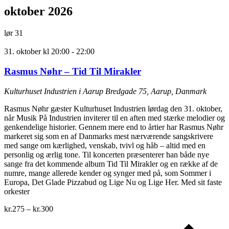
oktober 2026
lør
31
31. oktober kl 20:00
-
22:00
Rasmus Nøhr – Tid Til Mirakler
Kulturhuset Industrien i Aarup
Bredgade 75, Aarup, Danmark
Rasmus Nøhr gæster Kulturhuset Industrien lørdag den 31. oktober,
når Musik På Industrien inviterer til en aften med stærke melodier og
genkendelige historier. Gennem mere end to årtier har Rasmus Nøhr
markeret sig som en af Danmarks mest nærværende sangskrivere
med sange om kærlighed, venskab, tvivl og håb – altid med en
personlig og ærlig tone. Til koncerten præsenterer han både nye
sange fra det kommende album Tid Til Mirakler og en række af de
numre, mange allerede kender og synger med på, som Sommer i
Europa, Det Glade Pizzabud og Lige Nu og Lige Her. Med sit faste
orkester
kr.275 – kr.300