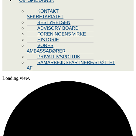
OM SPIL DANSK
KONTAKT
SEKRETARIATET
BESTYRELSEN
ADVISORY BOARD
FORENINGENS VIRKE
HISTORIE
VORES
AMBASSADØRER
PRIVATLIVSPOLITIK
SAMARBEJDSPARTNERE/STØTTET
AF
Loading view.