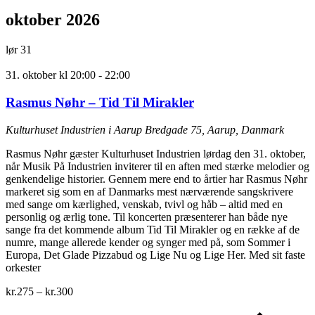
oktober 2026
lør
31
31. oktober kl 20:00
-
22:00
Rasmus Nøhr – Tid Til Mirakler
Kulturhuset Industrien i Aarup
Bredgade 75, Aarup, Danmark
Rasmus Nøhr gæster Kulturhuset Industrien lørdag den 31. oktober,
når Musik På Industrien inviterer til en aften med stærke melodier og
genkendelige historier. Gennem mere end to årtier har Rasmus Nøhr
markeret sig som en af Danmarks mest nærværende sangskrivere
med sange om kærlighed, venskab, tvivl og håb – altid med en
personlig og ærlig tone. Til koncerten præsenterer han både nye
sange fra det kommende album Tid Til Mirakler og en række af de
numre, mange allerede kender og synger med på, som Sommer i
Europa, Det Glade Pizzabud og Lige Nu og Lige Her. Med sit faste
orkester
kr.275 – kr.300