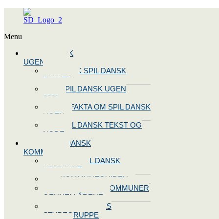
Menu
SPIL DANSK
UGEN 2026
BOOK SPIL DANSK
PAKKEN
SPIL DANSK UGEN
2026
10 FAKTA OM SPIL DANSK
UGEN
SPIL DANSK TEKST OG
NODE
BLIV SPIL DANSK
KOMMUNE
BLIV SPIL DANSK
KOMMUNE
KOMMUNEGUIDEN
SPIL DANSK KOMMUNER
GENNEM ÅRENE
OPRET JERES
STYREGRUPPE