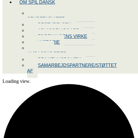
OM SPIL DANSK
KONTAKT
SEKRETARIATET
BESTYRELSEN
ADVISORY BOARD
FORENINGENS VIRKE
HISTORIE
VORES
AMBASSADØRER
PRIVATLIVSPOLITIK
SAMARBEJDSPARTNERE/STØTTET
AF
Loading view.