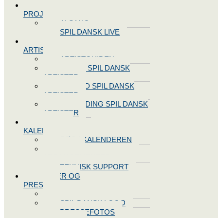
SPIL DANSK
PROJEKTER
ALSANG
SPIL DANSK LIVE
VORES
ARTISTER
ARTISTGUIDEN
VORES SPIL DANSK
ARTISTER
LOG IND SPIL DANSK
ARTISTER
TILMELDING SPIL DANSK
ARTISTER
SPIL DANSK
KALENDEREN
SØG I KALENDEREN
OPRET
ARRANGEMENTER
TEKNISK SUPPORT
NYHEDER OG
PRESSE
NYHEDER
SPIL DANSK LOGO
PRESSEFOTOS