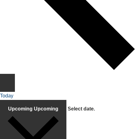
Today
Upcoming
Upcoming
Select date.