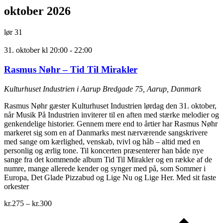
oktober 2026
lør
31
31. oktober kl 20:00
-
22:00
Rasmus Nøhr – Tid Til Mirakler
Kulturhuset Industrien i Aarup
Bredgade 75, Aarup, Danmark
Rasmus Nøhr gæster Kulturhuset Industrien lørdag den 31. oktober,
når Musik På Industrien inviterer til en aften med stærke melodier og
genkendelige historier. Gennem mere end to årtier har Rasmus Nøhr
markeret sig som en af Danmarks mest nærværende sangskrivere
med sange om kærlighed, venskab, tvivl og håb – altid med en
personlig og ærlig tone. Til koncerten præsenterer han både nye
sange fra det kommende album Tid Til Mirakler og en række af de
numre, mange allerede kender og synger med på, som Sommer i
Europa, Det Glade Pizzabud og Lige Nu og Lige Her. Med sit faste
orkester
kr.275 – kr.300