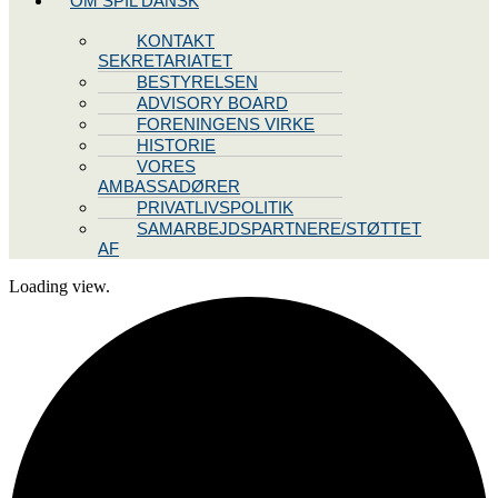
OM SPIL DANSK
KONTAKT
SEKRETARIATET
BESTYRELSEN
ADVISORY BOARD
FORENINGENS VIRKE
HISTORIE
VORES
AMBASSADØRER
PRIVATLIVSPOLITIK
SAMARBEJDSPARTNERE/STØTTET
AF
Loading view.