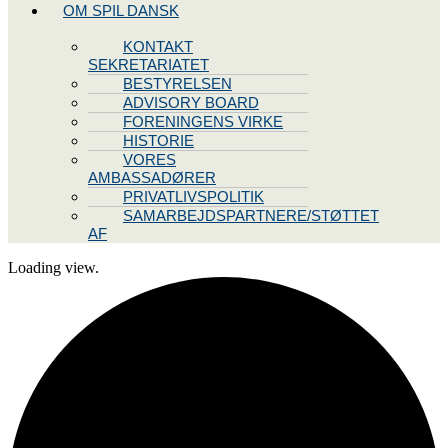
OM SPIL DANSK
KONTAKT
SEKRETARIATET
BESTYRELSEN
ADVISORY BOARD
FORENINGENS VIRKE
HISTORIE
VORES
AMBASSADØRER
PRIVATLIVSPOLITIK
SAMARBEJDSPARTNERE/STØTTET
AF
Loading view.