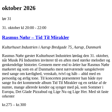
oktober 2026
lør
31
31. oktober kl 20:00
-
22:00
Rasmus Nøhr – Tid Til Mirakler
Kulturhuset Industrien i Aarup
Bredgade 75, Aarup, Danmark
Rasmus Nøhr gæster Kulturhuset Industrien lørdag den 31. oktober,
når Musik På Industrien inviterer til en aften med stærke melodier og
genkendelige historier. Gennem mere end to årtier har Rasmus Nøhr
markeret sig som en af Danmarks mest nærværende sangskrivere
med sange om kærlighed, venskab, tvivl og håb – altid med en
personlig og ærlig tone. Til koncerten præsenterer han både nye
sange fra det kommende album Tid Til Mirakler og en række af de
numre, mange allerede kender og synger med på, som Sommer i
Europa, Det Glade Pizzabud og Lige Nu og Lige Her. Med sit faste
orkester
kr.275 – kr.300