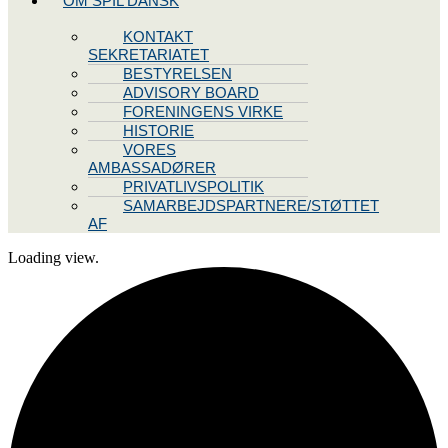
OM SPIL DANSK
KONTAKT
SEKRETARIATET
BESTYRELSEN
ADVISORY BOARD
FORENINGENS VIRKE
HISTORIE
VORES
AMBASSADØRER
PRIVATLIVSPOLITIK
SAMARBEJDSPARTNERE/STØTTET
AF
Loading view.