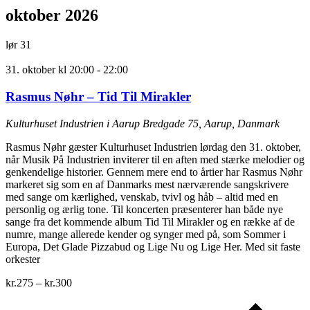
oktober 2026
lør
31
31. oktober kl 20:00
-
22:00
Rasmus Nøhr – Tid Til Mirakler
Kulturhuset Industrien i Aarup
Bredgade 75, Aarup, Danmark
Rasmus Nøhr gæster Kulturhuset Industrien lørdag den 31. oktober,
når Musik På Industrien inviterer til en aften med stærke melodier og
genkendelige historier. Gennem mere end to årtier har Rasmus Nøhr
markeret sig som en af Danmarks mest nærværende sangskrivere
med sange om kærlighed, venskab, tvivl og håb – altid med en
personlig og ærlig tone. Til koncerten præsenterer han både nye
sange fra det kommende album Tid Til Mirakler og en række af de
numre, mange allerede kender og synger med på, som Sommer i
Europa, Det Glade Pizzabud og Lige Nu og Lige Her. Med sit faste
orkester
kr.275 – kr.300