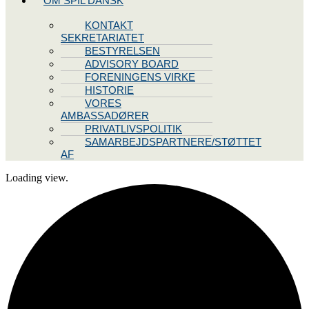
OM SPIL DANSK
KONTAKT
SEKRETARIATET
BESTYRELSEN
ADVISORY BOARD
FORENINGENS VIRKE
HISTORIE
VORES
AMBASSADØRER
PRIVATLIVSPOLITIK
SAMARBEJDSPARTNERE/STØTTET
AF
Loading view.