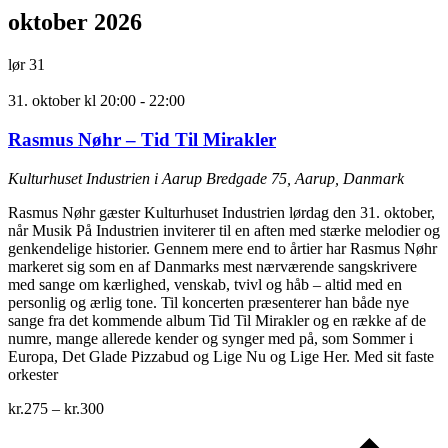
oktober 2026
lør
31
31. oktober kl 20:00
-
22:00
Rasmus Nøhr – Tid Til Mirakler
Kulturhuset Industrien i Aarup
Bredgade 75, Aarup, Danmark
Rasmus Nøhr gæster Kulturhuset Industrien lørdag den 31. oktober,
når Musik På Industrien inviterer til en aften med stærke melodier og
genkendelige historier. Gennem mere end to årtier har Rasmus Nøhr
markeret sig som en af Danmarks mest nærværende sangskrivere
med sange om kærlighed, venskab, tvivl og håb – altid med en
personlig og ærlig tone. Til koncerten præsenterer han både nye
sange fra det kommende album Tid Til Mirakler og en række af de
numre, mange allerede kender og synger med på, som Sommer i
Europa, Det Glade Pizzabud og Lige Nu og Lige Her. Med sit faste
orkester
kr.275 – kr.300