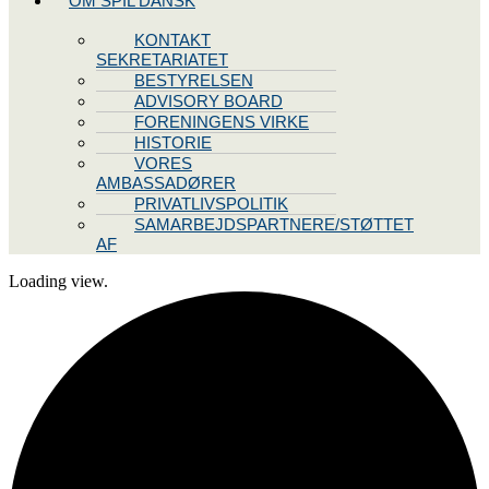
OM SPIL DANSK
KONTAKT
SEKRETARIATET
BESTYRELSEN
ADVISORY BOARD
FORENINGENS VIRKE
HISTORIE
VORES
AMBASSADØRER
PRIVATLIVSPOLITIK
SAMARBEJDSPARTNERE/STØTTET
AF
Loading view.