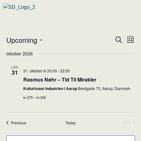
Upcoming
Ev
Event
Search
List
Vi
Select
Searc
oktober 2026
Nav
date.
and
LØR
31. oktober kl 20:00
-
22:00
31
Views
Rasmus Nøhr – Tid Til Mirakler
Naviga
Kulturhuset Industrien i Aarup
Bredgade 75, Aarup, Danmark
kr.275 – kr.300
Events
Previous
Today
Next
Events