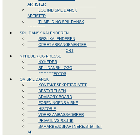
ARTISTER
LOG IND SPIL DANSK
ARTISTER
TILMELDING SPIL DANSK
ARTISTER
SPIL DANSK KALENDEREN
SØG I KALENDEREN
OPRET ARRANGEMENTER
TEKNISK SUPPORT
NYHEDER OG PRESSE
NYHEDER
SPIL DANSK LOGO
PRESSEFOTOS
OM SPIL DANSK
KONTAKT SEKRETARIATET
BESTYRELSEN
ADVISORY BOARD
FORENINGENS VIRKE
HISTORIE
VORES AMBASSADØRER
PRIVATLIVSPOLITIK
SAMARBEJDSPARTNERE/STØTTET
AF