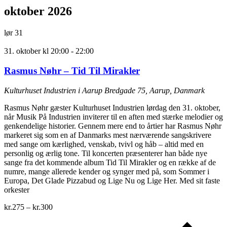
oktober 2026
lør
31
31. oktober kl 20:00
-
22:00
Rasmus Nøhr – Tid Til Mirakler
Kulturhuset Industrien i Aarup
Bredgade 75, Aarup, Danmark
Rasmus Nøhr gæster Kulturhuset Industrien lørdag den 31. oktober,
når Musik På Industrien inviterer til en aften med stærke melodier og
genkendelige historier. Gennem mere end to årtier har Rasmus Nøhr
markeret sig som en af Danmarks mest nærværende sangskrivere
med sange om kærlighed, venskab, tvivl og håb – altid med en
personlig og ærlig tone. Til koncerten præsenterer han både nye
sange fra det kommende album Tid Til Mirakler og en række af de
numre, mange allerede kender og synger med på, som Sommer i
Europa, Det Glade Pizzabud og Lige Nu og Lige Her. Med sit faste
orkester
kr.275 – kr.300