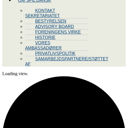
OM SPIL DANSK
KONTAKT
SEKRETARIATET
BESTYRELSEN
ADVISORY BOARD
FORENINGENS VIRKE
HISTORIE
VORES
AMBASSADØRER
PRIVATLIVSPOLITIK
SAMARBEJDSPARTNERE/STØTTET
AF
Loading view.