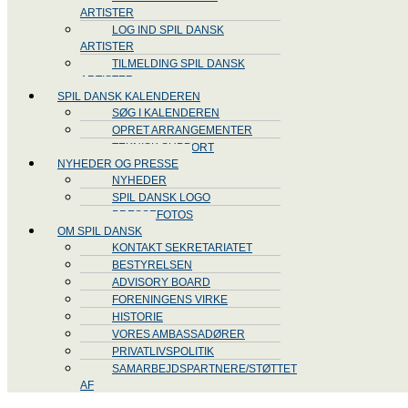
ARTISTER
LOG IND SPIL DANSK
ARTISTER
TILMELDING SPIL DANSK
ARTISTER
SPIL DANSK KALENDEREN
SØG I KALENDEREN
OPRET ARRANGEMENTER
TEKNISK SUPPORT
NYHEDER OG PRESSE
NYHEDER
SPIL DANSK LOGO
PRESSEFOTOS
OM SPIL DANSK
KONTAKT SEKRETARIATET
BESTYRELSEN
ADVISORY BOARD
FORENINGENS VIRKE
HISTORIE
VORES AMBASSADØRER
PRIVATLIVSPOLITIK
SAMARBEJDSPARTNERE/STØTTET
AF