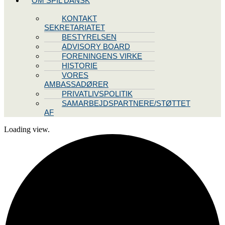
OM SPIL DANSK
KONTAKT
SEKRETARIATET
BESTYRELSEN
ADVISORY BOARD
FORENINGENS VIRKE
HISTORIE
VORES
AMBASSADØRER
PRIVATLIVSPOLITIK
SAMARBEJDSPARTNERE/STØTTET
AF
Loading view.