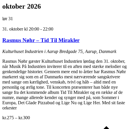
oktober 2026
lør
31
31. oktober kl 20:00
-
22:00
Rasmus Nøhr – Tid Til Mirakler
Kulturhuset Industrien i Aarup
Bredgade 75, Aarup, Danmark
Rasmus Nøhr gæster Kulturhuset Industrien lørdag den 31. oktober,
når Musik På Industrien inviterer til en aften med stærke melodier og
genkendelige historier. Gennem mere end to årtier har Rasmus Nøhr
markeret sig som en af Danmarks mest nærværende sangskrivere
med sange om kærlighed, venskab, tvivl og håb – altid med en
personlig og ærlig tone. Til koncerten præsenterer han både nye
sange fra det kommende album Tid Til Mirakler og en række af de
numre, mange allerede kender og synger med på, som Sommer i
Europa, Det Glade Pizzabud og Lige Nu og Lige Her. Med sit faste
orkester
kr.275 – kr.300