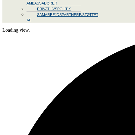
AMBASSADØRER
PRIVATLIVSPOLITIK
SAMARBEJDSPARTNERE/STØTTET
AF
Loading view.