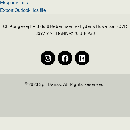
Eksporter .ics-fil
Export Outlook .ics file
Gl. Kongevej 11-13 · 1610 København V · Lydens Hus 4. sal · CVR
35921974 · BANK 9570 0114930
© 2023 Spil Dansk. All Rights Reserved.
https://iintelligent.dk