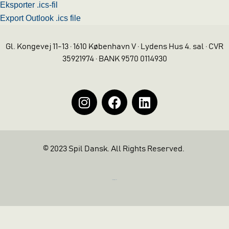
Eksporter .ics-fil
Export Outlook .ics file
Gl. Kongevej 11-13 · 1610 København V · Lydens Hus 4. sal · CVR
35921974 · BANK 9570 0114930
© 2023 Spil Dansk. All Rights Reserved.
https://iintelligent.dk