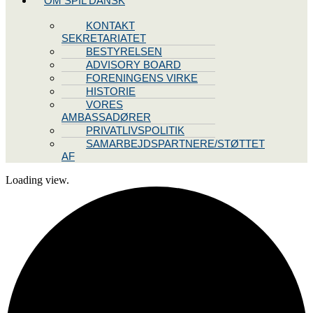
OM SPIL DANSK
KONTAKT
SEKRETARIATET
BESTYRELSEN
ADVISORY BOARD
FORENINGENS VIRKE
HISTORIE
VORES
AMBASSADØRER
PRIVATLIVSPOLITIK
SAMARBEJDSPARTNERE/STØTTET
AF
Loading view.