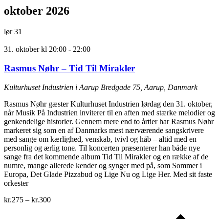
oktober 2026
lør
31
31. oktober kl 20:00
-
22:00
Rasmus Nøhr – Tid Til Mirakler
Kulturhuset Industrien i Aarup
Bredgade 75, Aarup, Danmark
Rasmus Nøhr gæster Kulturhuset Industrien lørdag den 31. oktober,
når Musik På Industrien inviterer til en aften med stærke melodier og
genkendelige historier. Gennem mere end to årtier har Rasmus Nøhr
markeret sig som en af Danmarks mest nærværende sangskrivere
med sange om kærlighed, venskab, tvivl og håb – altid med en
personlig og ærlig tone. Til koncerten præsenterer han både nye
sange fra det kommende album Tid Til Mirakler og en række af de
numre, mange allerede kender og synger med på, som Sommer i
Europa, Det Glade Pizzabud og Lige Nu og Lige Her. Med sit faste
orkester
kr.275 – kr.300