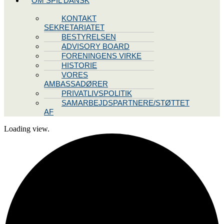
OM SPIL DANSK
KONTAKT
SEKRETARIATET
BESTYRELSEN
ADVISORY BOARD
FORENINGENS VIRKE
HISTORIE
VORES
AMBASSADØRER
PRIVATLIVSPOLITIK
SAMARBEJDSPARTNERE/STØTTET
AF
Loading view.