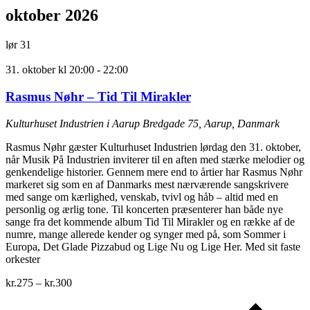
oktober 2026
lør
31
31. oktober kl 20:00
-
22:00
Rasmus Nøhr – Tid Til Mirakler
Kulturhuset Industrien i Aarup
Bredgade 75, Aarup, Danmark
Rasmus Nøhr gæster Kulturhuset Industrien lørdag den 31. oktober,
når Musik På Industrien inviterer til en aften med stærke melodier og
genkendelige historier. Gennem mere end to årtier har Rasmus Nøhr
markeret sig som en af Danmarks mest nærværende sangskrivere
med sange om kærlighed, venskab, tvivl og håb – altid med en
personlig og ærlig tone. Til koncerten præsenterer han både nye
sange fra det kommende album Tid Til Mirakler og en række af de
numre, mange allerede kender og synger med på, som Sommer i
Europa, Det Glade Pizzabud og Lige Nu og Lige Her. Med sit faste
orkester
kr.275 – kr.300