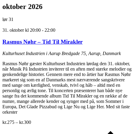
oktober 2026
lør
31
31. oktober kl 20:00
-
22:00
Rasmus Nøhr – Tid Til Mirakler
Kulturhuset Industrien i Aarup
Bredgade 75, Aarup, Danmark
Rasmus Nøhr gæster Kulturhuset Industrien lørdag den 31. oktober,
når Musik På Industrien inviterer til en aften med stærke melodier og
genkendelige historier. Gennem mere end to årtier har Rasmus Nøhr
markeret sig som en af Danmarks mest nærværende sangskrivere
med sange om kærlighed, venskab, tvivl og håb – altid med en
personlig og ærlig tone. Til koncerten præsenterer han både nye
sange fra det kommende album Tid Til Mirakler og en række af de
numre, mange allerede kender og synger med på, som Sommer i
Europa, Det Glade Pizzabud og Lige Nu og Lige Her. Med sit faste
orkester
kr.275 – kr.300