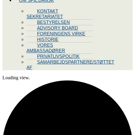
OM SPIL DANSK
KONTAKT
SEKRETARIATET
BESTYRELSEN
ADVISORY BOARD
FORENINGENS VIRKE
HISTORIE
VORES
AMBASSADØRER
PRIVATLIVSPOLITIK
SAMARBEJDSPARTNERE/STØTTET
AF
Loading view.