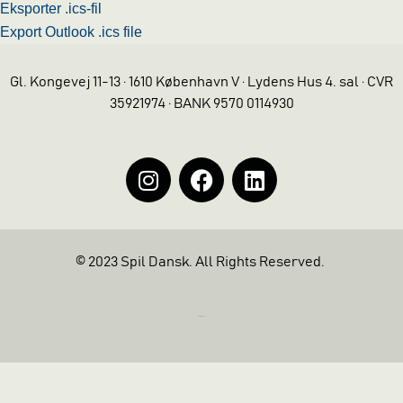
Eksporter .ics-fil
Export Outlook .ics file
Gl. Kongevej 11-13 · 1610 København V · Lydens Hus 4. sal · CVR
35921974 · BANK 9570 0114930
© 2023 Spil Dansk. All Rights Reserved.
https://iintelligent.dk