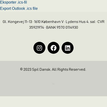
Eksporter .ics-fil
Export Outlook .ics file
Gl. Kongevej 11-13 · 1610 København V · Lydens Hus 4. sal · CVR
35921974 · BANK 9570 0114930
© 2023 Spil Dansk. All Rights Reserved.
https://iintelligent.dk