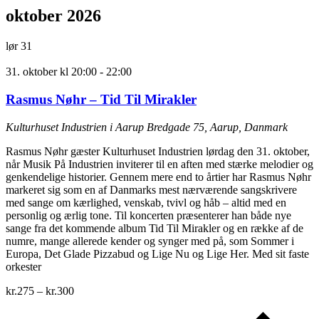
oktober 2026
lør
31
31. oktober kl 20:00
-
22:00
Rasmus Nøhr – Tid Til Mirakler
Kulturhuset Industrien i Aarup
Bredgade 75, Aarup, Danmark
Rasmus Nøhr gæster Kulturhuset Industrien lørdag den 31. oktober,
når Musik På Industrien inviterer til en aften med stærke melodier og
genkendelige historier. Gennem mere end to årtier har Rasmus Nøhr
markeret sig som en af Danmarks mest nærværende sangskrivere
med sange om kærlighed, venskab, tvivl og håb – altid med en
personlig og ærlig tone. Til koncerten præsenterer han både nye
sange fra det kommende album Tid Til Mirakler og en række af de
numre, mange allerede kender og synger med på, som Sommer i
Europa, Det Glade Pizzabud og Lige Nu og Lige Her. Med sit faste
orkester
kr.275 – kr.300