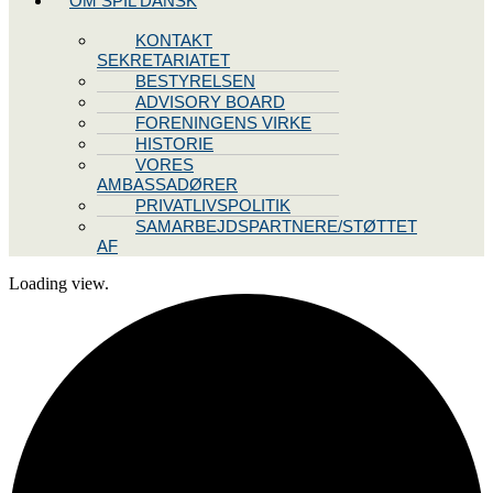
OM SPIL DANSK
KONTAKT
SEKRETARIATET
BESTYRELSEN
ADVISORY BOARD
FORENINGENS VIRKE
HISTORIE
VORES
AMBASSADØRER
PRIVATLIVSPOLITIK
SAMARBEJDSPARTNERE/STØTTET
AF
Loading view.