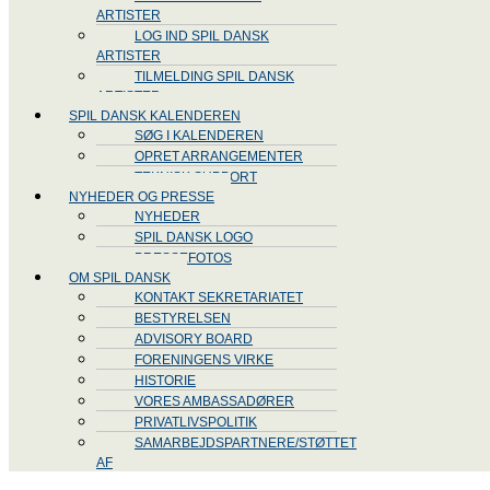
ARTISTER
LOG IND SPIL DANSK
ARTISTER
TILMELDING SPIL DANSK
ARTISTER
SPIL DANSK KALENDEREN
SØG I KALENDEREN
OPRET ARRANGEMENTER
TEKNISK SUPPORT
NYHEDER OG PRESSE
NYHEDER
SPIL DANSK LOGO
PRESSEFOTOS
OM SPIL DANSK
KONTAKT SEKRETARIATET
BESTYRELSEN
ADVISORY BOARD
FORENINGENS VIRKE
HISTORIE
VORES AMBASSADØRER
PRIVATLIVSPOLITIK
SAMARBEJDSPARTNERE/STØTTET
AF