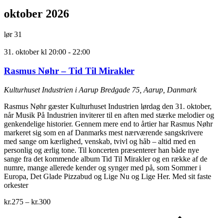
oktober 2026
lør
31
31. oktober kl 20:00
-
22:00
Rasmus Nøhr – Tid Til Mirakler
Kulturhuset Industrien i Aarup
Bredgade 75, Aarup, Danmark
Rasmus Nøhr gæster Kulturhuset Industrien lørdag den 31. oktober,
når Musik På Industrien inviterer til en aften med stærke melodier og
genkendelige historier. Gennem mere end to årtier har Rasmus Nøhr
markeret sig som en af Danmarks mest nærværende sangskrivere
med sange om kærlighed, venskab, tvivl og håb – altid med en
personlig og ærlig tone. Til koncerten præsenterer han både nye
sange fra det kommende album Tid Til Mirakler og en række af de
numre, mange allerede kender og synger med på, som Sommer i
Europa, Det Glade Pizzabud og Lige Nu og Lige Her. Med sit faste
orkester
kr.275 – kr.300