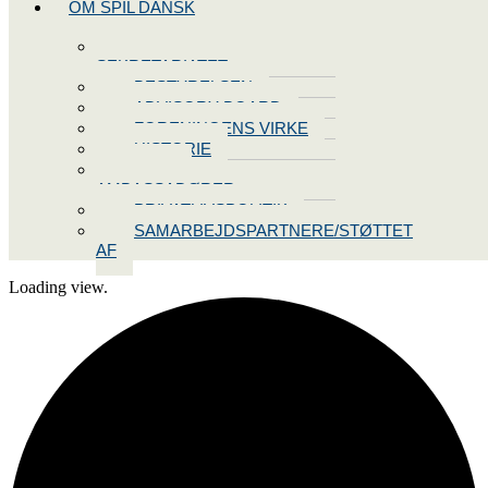
OM SPIL DANSK
KONTAKT
SEKRETARIATET
BESTYRELSEN
ADVISORY BOARD
FORENINGENS VIRKE
HISTORIE
VORES
AMBASSADØRER
PRIVATLIVSPOLITIK
SAMARBEJDSPARTNERE/STØTTET
AF
Loading view.