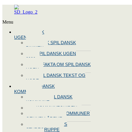
Menu
SPIL DANSK
UGEN 2026
BOOK SPIL DANSK
PAKKEN
SPIL DANSK UGEN
2026
10 FAKTA OM SPIL DANSK
UGEN
SPIL DANSK TEKST OG
NODE
BLIV SPIL DANSK
KOMMUNE
BLIV SPIL DANSK
KOMMUNE
KOMMUNEGUIDEN
SPIL DANSK KOMMUNER
GENNEM ÅRENE
OPRET JERES
STYREGRUPPE