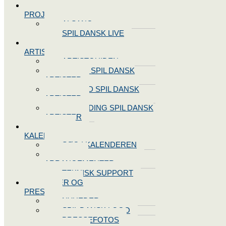
SPIL DANSK
PROJEKTER
ALSANG
SPIL DANSK LIVE
VORES
ARTISTER
ARTISTGUIDEN
VORES SPIL DANSK
ARTISTER
LOG IND SPIL DANSK
ARTISTER
TILMELDING SPIL DANSK
ARTISTER
SPIL DANSK
KALENDEREN
SØG I KALENDEREN
OPRET
ARRANGEMENTER
TEKNISK SUPPORT
NYHEDER OG
PRESSE
NYHEDER
SPIL DANSK LOGO
PRESSEFOTOS