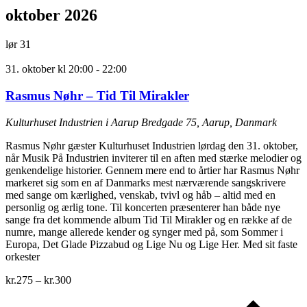
oktober 2026
lør
31
31. oktober kl 20:00
-
22:00
Rasmus Nøhr – Tid Til Mirakler
Kulturhuset Industrien i Aarup
Bredgade 75, Aarup, Danmark
Rasmus Nøhr gæster Kulturhuset Industrien lørdag den 31. oktober,
når Musik På Industrien inviterer til en aften med stærke melodier og
genkendelige historier. Gennem mere end to årtier har Rasmus Nøhr
markeret sig som en af Danmarks mest nærværende sangskrivere
med sange om kærlighed, venskab, tvivl og håb – altid med en
personlig og ærlig tone. Til koncerten præsenterer han både nye
sange fra det kommende album Tid Til Mirakler og en række af de
numre, mange allerede kender og synger med på, som Sommer i
Europa, Det Glade Pizzabud og Lige Nu og Lige Her. Med sit faste
orkester
kr.275 – kr.300