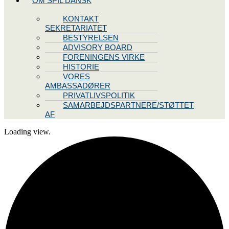
OM SPIL DANSK
KONTAKT
SEKRETARIATET
BESTYRELSEN
ADVISORY BOARD
FORENINGENS VIRKE
HISTORIE
VORES
AMBASSADØRER
PRIVATLIVSPOLITIK
SAMARBEJDSPARTNERE/STØTTET
AF
Loading view.