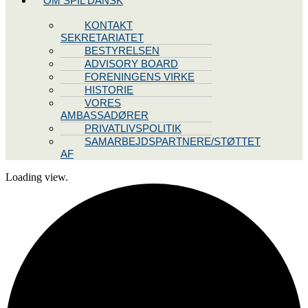
OM SPIL DANSK
KONTAKT
SEKRETARIATET
BESTYRELSEN
ADVISORY BOARD
FORENINGENS VIRKE
HISTORIE
VORES
AMBASSADØRER
PRIVATLIVSPOLITIK
SAMARBEJDSPARTNERE/STØTTET
AF
Loading view.