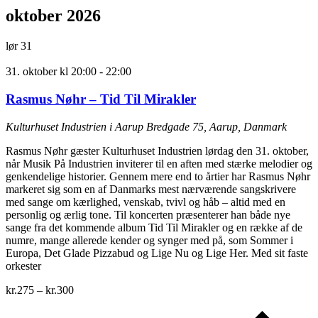
oktober 2026
lør
31
31. oktober kl 20:00
-
22:00
Rasmus Nøhr – Tid Til Mirakler
Kulturhuset Industrien i Aarup
Bredgade 75, Aarup, Danmark
Rasmus Nøhr gæster Kulturhuset Industrien lørdag den 31. oktober,
når Musik På Industrien inviterer til en aften med stærke melodier og
genkendelige historier. Gennem mere end to årtier har Rasmus Nøhr
markeret sig som en af Danmarks mest nærværende sangskrivere
med sange om kærlighed, venskab, tvivl og håb – altid med en
personlig og ærlig tone. Til koncerten præsenterer han både nye
sange fra det kommende album Tid Til Mirakler og en række af de
numre, mange allerede kender og synger med på, som Sommer i
Europa, Det Glade Pizzabud og Lige Nu og Lige Her. Med sit faste
orkester
kr.275 – kr.300