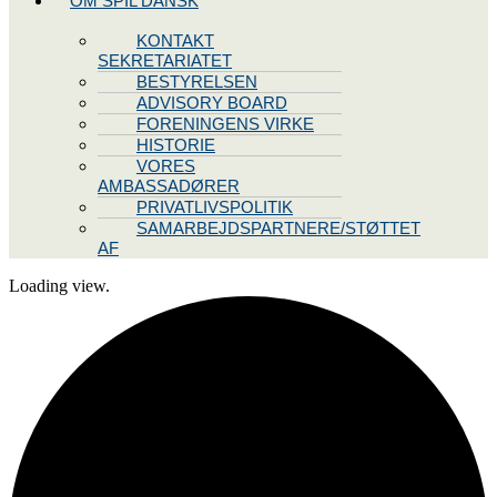
OM SPIL DANSK
KONTAKT
SEKRETARIATET
BESTYRELSEN
ADVISORY BOARD
FORENINGENS VIRKE
HISTORIE
VORES
AMBASSADØRER
PRIVATLIVSPOLITIK
SAMARBEJDSPARTNERE/STØTTET
AF
Loading view.