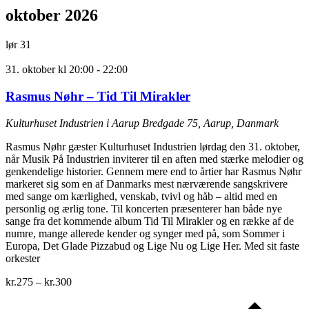
oktober 2026
lør
31
31. oktober kl 20:00
-
22:00
Rasmus Nøhr – Tid Til Mirakler
Kulturhuset Industrien i Aarup
Bredgade 75, Aarup, Danmark
Rasmus Nøhr gæster Kulturhuset Industrien lørdag den 31. oktober,
når Musik På Industrien inviterer til en aften med stærke melodier og
genkendelige historier. Gennem mere end to årtier har Rasmus Nøhr
markeret sig som en af Danmarks mest nærværende sangskrivere
med sange om kærlighed, venskab, tvivl og håb – altid med en
personlig og ærlig tone. Til koncerten præsenterer han både nye
sange fra det kommende album Tid Til Mirakler og en række af de
numre, mange allerede kender og synger med på, som Sommer i
Europa, Det Glade Pizzabud og Lige Nu og Lige Her. Med sit faste
orkester
kr.275 – kr.300