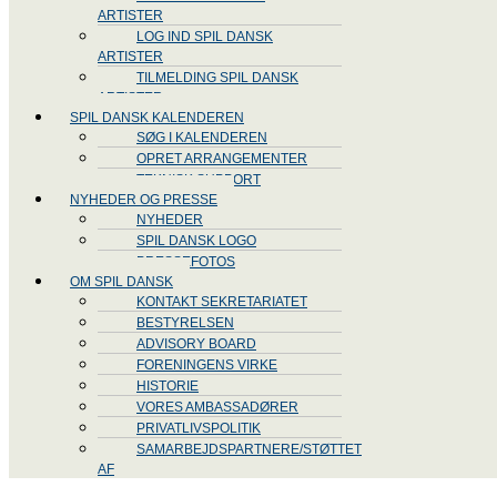
ARTISTER
LOG IND SPIL DANSK
ARTISTER
TILMELDING SPIL DANSK
ARTISTER
SPIL DANSK KALENDEREN
SØG I KALENDEREN
OPRET ARRANGEMENTER
TEKNISK SUPPORT
NYHEDER OG PRESSE
NYHEDER
SPIL DANSK LOGO
PRESSEFOTOS
OM SPIL DANSK
KONTAKT SEKRETARIATET
BESTYRELSEN
ADVISORY BOARD
FORENINGENS VIRKE
HISTORIE
VORES AMBASSADØRER
PRIVATLIVSPOLITIK
SAMARBEJDSPARTNERE/STØTTET
AF