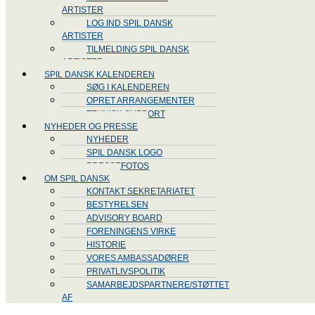
ARTISTER
LOG IND SPIL DANSK
ARTISTER
TILMELDING SPIL DANSK
ARTISTER
SPIL DANSK KALENDEREN
SØG I KALENDEREN
OPRET ARRANGEMENTER
TEKNISK SUPPORT
NYHEDER OG PRESSE
NYHEDER
SPIL DANSK LOGO
PRESSEFOTOS
OM SPIL DANSK
KONTAKT SEKRETARIATET
BESTYRELSEN
ADVISORY BOARD
FORENINGENS VIRKE
HISTORIE
VORES AMBASSADØRER
PRIVATLIVSPOLITIK
SAMARBEJDSPARTNERE/STØTTET
AF