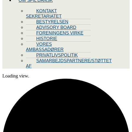
OM SPIL DANSK
KONTAKT
SEKRETARIATET
BESTYRELSEN
ADVISORY BOARD
FORENINGENS VIRKE
HISTORIE
VORES
AMBASSADØRER
PRIVATLIVSPOLITIK
SAMARBEJDSPARTNERE/STØTTET
AF
Loading view.