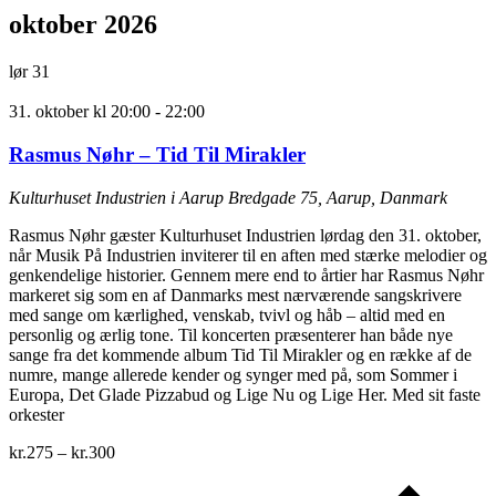
oktober 2026
lør
31
31. oktober kl 20:00
-
22:00
Rasmus Nøhr – Tid Til Mirakler
Kulturhuset Industrien i Aarup
Bredgade 75, Aarup, Danmark
Rasmus Nøhr gæster Kulturhuset Industrien lørdag den 31. oktober,
når Musik På Industrien inviterer til en aften med stærke melodier og
genkendelige historier. Gennem mere end to årtier har Rasmus Nøhr
markeret sig som en af Danmarks mest nærværende sangskrivere
med sange om kærlighed, venskab, tvivl og håb – altid med en
personlig og ærlig tone. Til koncerten præsenterer han både nye
sange fra det kommende album Tid Til Mirakler og en række af de
numre, mange allerede kender og synger med på, som Sommer i
Europa, Det Glade Pizzabud og Lige Nu og Lige Her. Med sit faste
orkester
kr.275 – kr.300