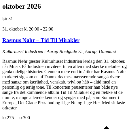
oktober 2026
lør
31
31. oktober kl 20:00
-
22:00
Rasmus Nøhr – Tid Til Mirakler
Kulturhuset Industrien i Aarup
Bredgade 75, Aarup, Danmark
Rasmus Nøhr gæster Kulturhuset Industrien lørdag den 31. oktober,
når Musik På Industrien inviterer til en aften med stærke melodier og
genkendelige historier. Gennem mere end to årtier har Rasmus Nøhr
markeret sig som en af Danmarks mest nærværende sangskrivere
med sange om kærlighed, venskab, tvivl og håb – altid med en
personlig og ærlig tone. Til koncerten præsenterer han både nye
sange fra det kommende album Tid Til Mirakler og en række af de
numre, mange allerede kender og synger med på, som Sommer i
Europa, Det Glade Pizzabud og Lige Nu og Lige Her. Med sit faste
orkester
kr.275 – kr.300