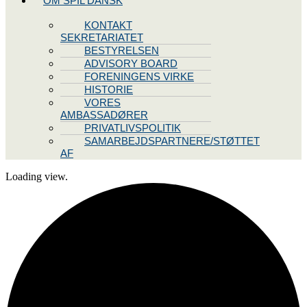
OM SPIL DANSK
KONTAKT
SEKRETARIATET
BESTYRELSEN
ADVISORY BOARD
FORENINGENS VIRKE
HISTORIE
VORES
AMBASSADØRER
PRIVATLIVSPOLITIK
SAMARBEJDSPARTNERE/STØTTET
AF
Loading view.