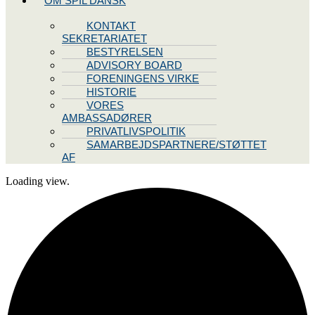
OM SPIL DANSK
KONTAKT
SEKRETARIATET
BESTYRELSEN
ADVISORY BOARD
FORENINGENS VIRKE
HISTORIE
VORES
AMBASSADØRER
PRIVATLIVSPOLITIK
SAMARBEJDSPARTNERE/STØTTET
AF
Loading view.