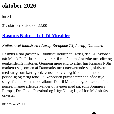
oktober 2026
lør
31
31. oktober kl 20:00
-
22:00
Rasmus Nøhr – Tid Til Mirakler
Kulturhuset Industrien i Aarup
Bredgade 75, Aarup, Danmark
Rasmus Nøhr gæster Kulturhuset Industrien lørdag den 31. oktober,
når Musik På Industrien inviterer til en aften med stærke melodier og
genkendelige historier. Gennem mere end to årtier har Rasmus Nøhr
markeret sig som en af Danmarks mest nærværende sangskrivere
med sange om kærlighed, venskab, tvivl og håb – altid med en
personlig og ærlig tone. Til koncerten præsenterer han både nye
sange fra det kommende album Tid Til Mirakler og en række af de
numre, mange allerede kender og synger med på, som Sommer i
Europa, Det Glade Pizzabud og Lige Nu og Lige Her. Med sit faste
orkester
kr.275 – kr.300