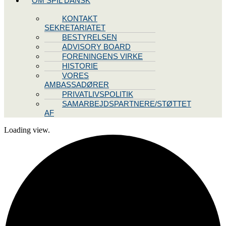
OM SPIL DANSK
KONTAKT
SEKRETARIATET
BESTYRELSEN
ADVISORY BOARD
FORENINGENS VIRKE
HISTORIE
VORES
AMBASSADØRER
PRIVATLIVSPOLITIK
SAMARBEJDSPARTNERE/STØTTET
AF
Loading view.