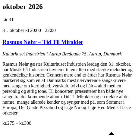
oktober 2026
lør
31
31. oktober kl 20:00
-
22:00
Rasmus Nøhr – Tid Til Mirakler
Kulturhuset Industrien i Aarup
Bredgade 75, Aarup, Danmark
Rasmus Nøhr gæster Kulturhuset Industrien lørdag den 31. oktober,
når Musik På Industrien inviterer til en aften med stærke melodier og
genkendelige historier. Gennem mere end to årtier har Rasmus Nøhr
markeret sig som en af Danmarks mest nærværende sangskrivere
med sange om kærlighed, venskab, tvivl og håb – altid med en
personlig og ærlig tone. Til koncerten præsenterer han både nye
sange fra det kommende album Tid Til Mirakler og en række af de
numre, mange allerede kender og synger med på, som Sommer i
Europa, Det Glade Pizzabud og Lige Nu og Lige Her. Med sit faste
orkester
kr.275 – kr.300