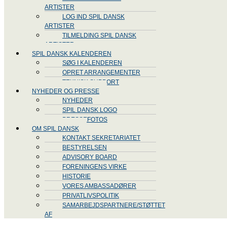
ARTISTER
LOG IND SPIL DANSK
ARTISTER
TILMELDING SPIL DANSK
ARTISTER
SPIL DANSK KALENDEREN
SØG I KALENDEREN
OPRET ARRANGEMENTER
TEKNISK SUPPORT
NYHEDER OG PRESSE
NYHEDER
SPIL DANSK LOGO
PRESSEFOTOS
OM SPIL DANSK
KONTAKT SEKRETARIATET
BESTYRELSEN
ADVISORY BOARD
FORENINGENS VIRKE
HISTORIE
VORES AMBASSADØRER
PRIVATLIVSPOLITIK
SAMARBEJDSPARTNERE/STØTTET
AF