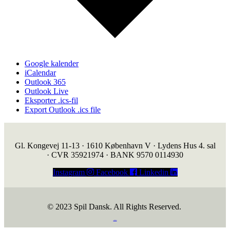
Google kalender
iCalendar
Outlook 365
Outlook Live
Eksporter .ics-fil
Export Outlook .ics file
Gl. Kongevej 11-13 · 1610 København V · Lydens Hus 4. sal
· CVR 35921974 · BANK 9570 0114930
Instagram
Facebook
Linkedin
© 2023 Spil Dansk. All Rights Reserved.
https://iintelligent.dk