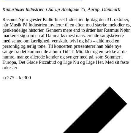
Kulturhuset Industrien i Aarup
Bredgade 75, Aarup, Danmark
Rasmus Nøhr gæster Kulturhuset Industrien lørdag den 31. oktober,
når Musik På Industrien inviterer til en aften med stærke melodier og
genkendelige historier. Gennem mere end to årtier har Rasmus Nøhr
markeret sig som en af Danmarks mest nærværende sangskrivere
med sange om kærlighed, venskab, tvivl og håb – altid med en
personlig og ærlig tone. Til koncerten præsenterer han både nye
sange fra det kommende album Tid Til Mirakler og en række af de
numre, mange allerede kender og synger med på, som Sommer i
Europa, Det Glade Pizzabud og Lige Nu og Lige Her. Med sit faste
orkester
kr.275 – kr.300