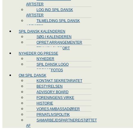
ARTISTER
LOG IND SPIL DANSK
ARTISTER
TILMELDING SPIL DANSK
ARTISTER
SPIL DANSK KALENDEREN
SØG I KALENDEREN
OPRET ARRANGEMENTER
TEKNISK SUPPORT
NYHEDER OG PRESSE
NYHEDER
SPIL DANSK LOGO
PRESSEFOTOS
OM SPIL DANSK
KONTAKT SEKRETARIATET
BESTYRELSEN
ADVISORY BOARD
FORENINGENS VIRKE
HISTORIE
VORES AMBASSADØRER
PRIVATLIVSPOLITIK
SAMARBEJDSPARTNERE/STØTTET
AF