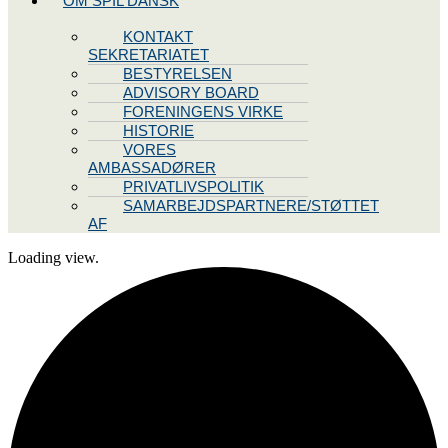
OM SPIL DANSK
KONTAKT
SEKRETARIATET
BESTYRELSEN
ADVISORY BOARD
FORENINGENS VIRKE
HISTORIE
VORES
AMBASSADØRER
PRIVATLIVSPOLITIK
SAMARBEJDSPARTNERE/STØTTET
AF
Loading view.