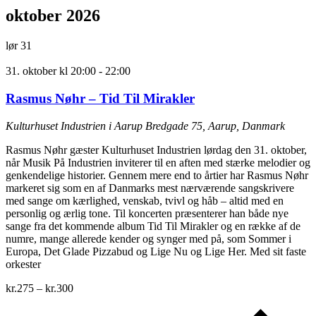
oktober 2026
lør
31
31. oktober kl 20:00
-
22:00
Rasmus Nøhr – Tid Til Mirakler
Kulturhuset Industrien i Aarup
Bredgade 75, Aarup, Danmark
Rasmus Nøhr gæster Kulturhuset Industrien lørdag den 31. oktober,
når Musik På Industrien inviterer til en aften med stærke melodier og
genkendelige historier. Gennem mere end to årtier har Rasmus Nøhr
markeret sig som en af Danmarks mest nærværende sangskrivere
med sange om kærlighed, venskab, tvivl og håb – altid med en
personlig og ærlig tone. Til koncerten præsenterer han både nye
sange fra det kommende album Tid Til Mirakler og en række af de
numre, mange allerede kender og synger med på, som Sommer i
Europa, Det Glade Pizzabud og Lige Nu og Lige Her. Med sit faste
orkester
kr.275 – kr.300