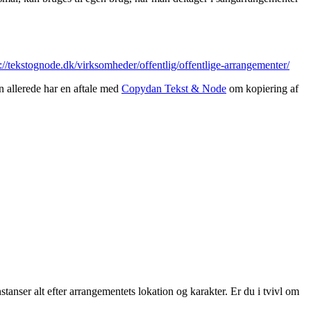
s://tekstognode.dk/virksomheder/offentlig/offentlige-arrangementer/
n allerede har en aftale med
Copydan Tekst & Node
om kopiering af
anser alt efter arrangementets lokation og karakter. Er du i tvivl om