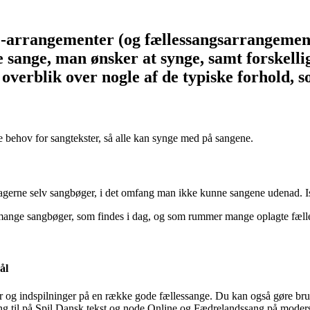
-arrangementer (og fællessangsarrangemente
e sange, man ønsker at synge, samt forskellig
overblik over nogle af de typiske forhold,
ære behov for sangtekster, så alle kan synge med på sangene.
tagerne selv sangbøger, i det omfang man ikke kunne sangene udenad. 
e mange sangbøger, som findes i dag, og som rummer mange oplagte fælles
ål
er og indspilninger på en række gode fællessange. Du kan også gøre bru
gang til på Spil Dansk tekst og node Online og Fædrelandssang på moder