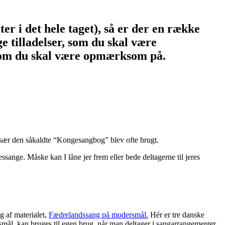
r i det hele taget), så er der en række
e tilladelser, som du skal være
 som du skal være opmærksom på.
Især den såkaldte “Kongesangbog” blev ofte brugt.
sange. Måske kan I låne jer frem eller bede deltagerne til jeres
g af materialet,
Fædrelandssang på modersmål.
Hér er tre danske
smål, kan bruges til egen brug, når man deltager i sangarrangementer