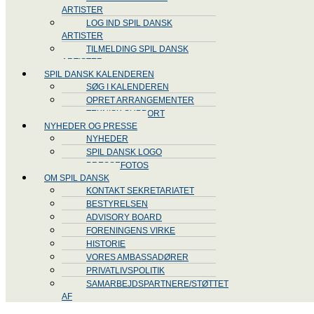
ARTISTER
LOG IND SPIL DANSK
ARTISTER
TILMELDING SPIL DANSK
ARTISTER
SPIL DANSK KALENDEREN
SØG I KALENDEREN
OPRET ARRANGEMENTER
TEKNISK SUPPORT
NYHEDER OG PRESSE
NYHEDER
SPIL DANSK LOGO
PRESSEFOTOS
OM SPIL DANSK
KONTAKT SEKRETARIATET
BESTYRELSEN
ADVISORY BOARD
FORENINGENS VIRKE
HISTORIE
VORES AMBASSADØRER
PRIVATLIVSPOLITIK
SAMARBEJDSPARTNERE/STØTTET
AF