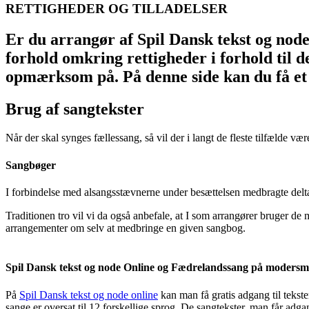
RETTIGHEDER OG TILLADELSER
Er du arrangør af Spil Dansk tekst og node
forhold omkring rettigheder i forhold til d
opmærksom på. På denne side kan du få et 
Brug af sangtekster
Når der skal synges fællessang, så vil der i langt de fleste tilfælde v
Sangbøger
I forbindelse med alsangsstævnerne under besættelsen medbragte del
Traditionen tro vil vi da også anbefale, at I som arrangører bruger d
arrangementer om selv at medbringe en given sangbog.
Spil Dansk tekst og node Online og Fædrelandssang på modersm
På
Spil Dansk tekst og node online
kan man få gratis adgang til tekst
sange er oversat til 12 forskellige sprog. De sangtekster, man får ad